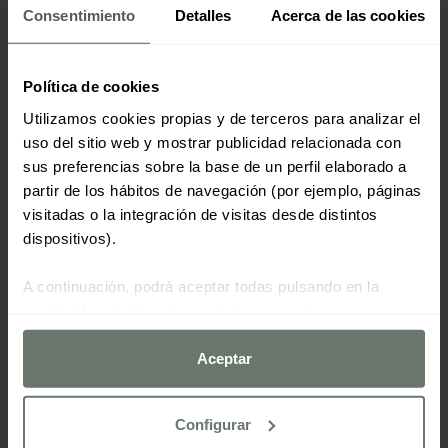
Consentimiento
Detalles
Acerca de las cookies
Política de cookies
Utilizamos cookies propias y de terceros para analizar el
uso del sitio web y mostrar publicidad relacionada con
sus preferencias sobre la base de un perfil elaborado a
partir de los hábitos de navegación (por ejemplo, páginas
visitadas o la integración de visitas desde distintos
dispositivos).
A continuación, podrá aceptar todas pulsando en la
opción “Aceptar”, rechazar todas menos las
estrictamente necesarias haciendo clic en "Rechazar" o
configurarlas según sus preferencias mediante el botón
Aceptar
“Configurar cookies”.
Configurar
Para más información consulte nuestra