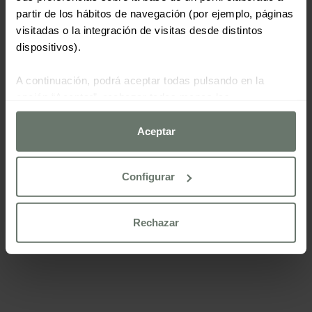
partir de los hábitos de navegación (por ejemplo, páginas
visitadas o la integración de visitas desde distintos
dispositivos).
A continuación, podrá aceptar todas pulsando en la
opción “Aceptar”, rechazar todas menos las
estrictamente necesarias haciendo clic en "Rechazar" o
configurarlas según sus preferencias mediante el botón
Aceptar
“Configurar cookies”.
Configurar
Para más información consulte nuestra
política de cookies
Rechazar