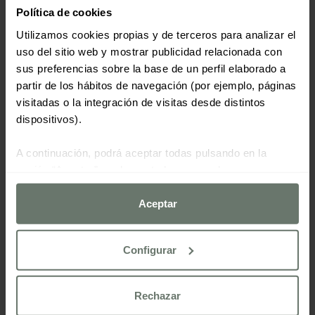
Política de cookies
Utilizamos cookies propias y de terceros para analizar el
uso del sitio web y mostrar publicidad relacionada con
sus preferencias sobre la base de un perfil elaborado a
partir de los hábitos de navegación (por ejemplo, páginas
visitadas o la integración de visitas desde distintos
dispositivos).
A continuación, podrá aceptar todas pulsando en la
opción “Aceptar”, rechazar todas menos las
estrictamente necesarias haciendo clic en "Rechazar" o
configurarlas según sus preferencias mediante el botón
Aceptar
“Configurar cookies”.
Configurar
Para más información consulte nuestra
política de cookies
TENIS Y PÁDEL
Rechazar