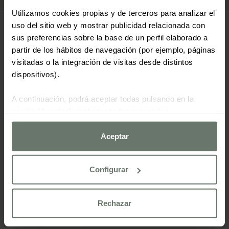
Utilizamos cookies propias y de terceros para analizar el
uso del sitio web y mostrar publicidad relacionada con
sus preferencias sobre la base de un perfil elaborado a
partir de los hábitos de navegación (por ejemplo, páginas
visitadas o la integración de visitas desde distintos
dispositivos).
A continuación, podrá aceptar todas pulsando en la
Vea nuestras ofertas
Vea
opción “Aceptar”, rechazar todas menos las
nuestras
estrictamente necesarias haciendo clic en "Rechazar" o
ofertas:
configurarlas según sus preferencias mediante el botón
Aceptar
Ofertas
“Configurar cookies”.
especiales
Configurar
Para más información consulte nuestra
política de cookies
Rechazar