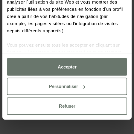
analyser l'utilisation du site Web et vous montrer des
publicités liées à vos préférences en fonction d'un profil
créé à partir de vos habitudes de navigation (par
exemple, les pages visitées ou l'intégration de visites
depuis différents appareils).
Vous pouvez ensuite tous les accepter en cliquant sur
l'option « Accepter », tout rejeter sauf ceux strictement
nécessaires en cliquant sur « Refuser » ou les configurer
selon vos préférences à l'aide du bouton
Accepter
« Personnaliser ».
Personnaliser
Pour plus d'informations, veuillez consulter notre
Politique de cookies
Refuser