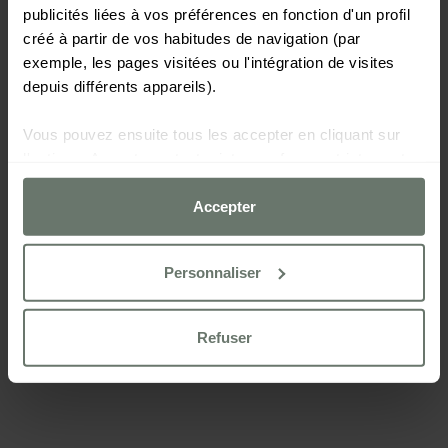
publicités liées à vos préférences en fonction d'un profil
créé à partir de vos habitudes de navigation (par
exemple, les pages visitées ou l'intégration de visites
depuis différents appareils).
Vous pouvez ensuite tous les accepter en cliquant sur
l'option « Accepter », tout rejeter sauf ceux strictement
nécessaires en cliquant sur « Refuser » ou les configurer
selon vos préférences à l'aide du bouton
Accepter
« Personnaliser ».
Personnaliser
Pour plus d'informations, veuillez consulter notre
Politique de cookies
Refuser