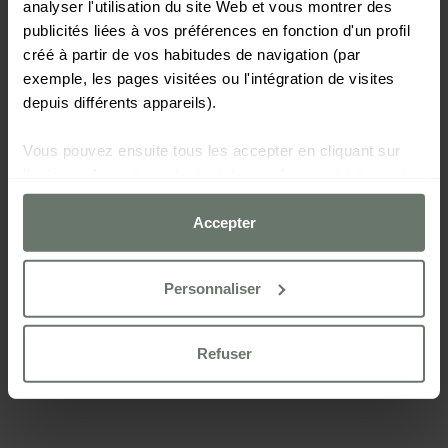
analyser l'utilisation du site Web et vous montrer des
publicités liées à vos préférences en fonction d'un profil
créé à partir de vos habitudes de navigation (par
exemple, les pages visitées ou l'intégration de visites
depuis différents appareils).
Vous pouvez ensuite tous les accepter en cliquant sur
l'option « Accepter », tout rejeter sauf ceux strictement
nécessaires en cliquant sur « Refuser » ou les configurer
selon vos préférences à l'aide du bouton
Accepter
« Personnaliser ».
Personnaliser
Pour plus d'informations, veuillez consulter notre
Politique de cookies
Refuser