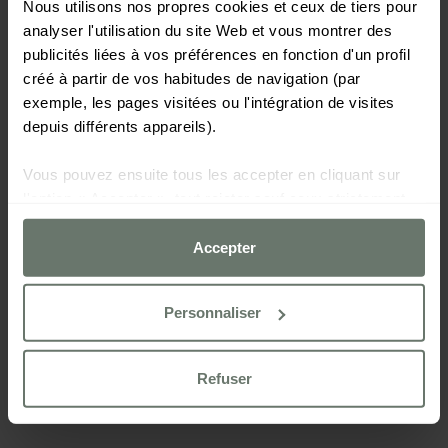
Nous utilisons nos propres cookies et ceux de tiers pour
analyser l'utilisation du site Web et vous montrer des
publicités liées à vos préférences en fonction d'un profil
créé à partir de vos habitudes de navigation (par
exemple, les pages visitées ou l'intégration de visites
depuis différents appareils).
Vous pouvez ensuite tous les accepter en cliquant sur
l'option « Accepter », tout rejeter sauf ceux strictement
nécessaires en cliquant sur « Refuser » ou les configurer
selon vos préférences à l'aide du bouton
Accepter
« Personnaliser ».
Personnaliser
Pour plus d'informations, veuillez consulter notre
Politique de cookies
Refuser