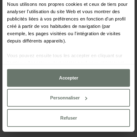
Nous utilisons nos propres cookies et ceux de tiers pour
analyser l'utilisation du site Web et vous montrer des
publicités liées à vos préférences en fonction d'un profil
créé à partir de vos habitudes de navigation (par
exemple, les pages visitées ou l'intégration de visites
depuis différents appareils).
Vous pouvez ensuite tous les accepter en cliquant sur
l'option « Accepter », tout rejeter sauf ceux strictement
nécessaires en cliquant sur « Refuser » ou les configurer
selon vos préférences à l'aide du bouton
Accepter
« Personnaliser ».
Personnaliser
Pour plus d'informations, veuillez consulter notre
Politique de cookies
Refuser