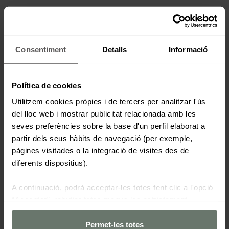
Consentiment
Detalls
Informació
Política de cookies
Utilitzem cookies pròpies i de tercers per analitzar l'ús
del lloc web i mostrar publicitat relacionada amb les
seves preferències sobre la base d'un perfil elaborat a
partir dels seus hàbits de navegació (per exemple,
pàgines visitades o la integració de visites des de
diferents dispositius).
A continuació, podrà acceptar-les totes fent clic a l'opció
“Acceptar”, rebutjar totes menys les estrictament
necessàries fent clic a "Rebutjar" o configurar-les segons
les seves preferències mitjançant el botó “Configurar
Permet-les totes