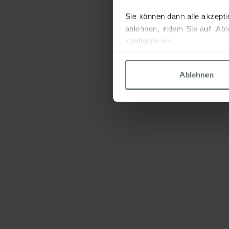
LATES
WELLNESS-PAK
Sie können dann alle akzeptie
ablehnen, indem Sie auf „Abl
konfigurieren.
Weitere Informationen finden
Ablehnen