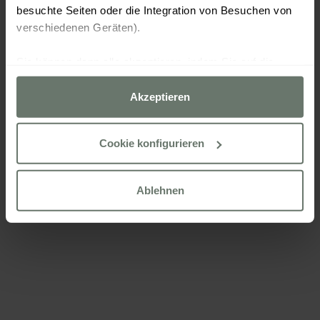
besuchte Seiten oder die Integration von Besuchen von
verschiedenen Geräten).
Sie können dann alle akzeptieren, indem Sie auf die
Option „Akzeptieren“ klicken, alle außer den unbedingt
erforderlichen ablehnen, indem Sie auf „Ablehnen“
Akzeptieren
klicken, oder sie über die Schaltfläche „Cookies
konfigurieren“ nach Ihren Wünschen konfigurieren.
Cookie konfigurieren
Weitere Informationen finden Sie in unserer
Cookies Politik
Ablehnen