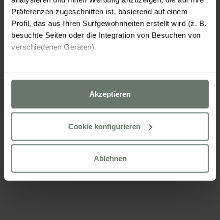
Präferenzen zugeschnitten ist, basierend auf einem
Profil, das aus Ihren Surfgewohnheiten erstellt wird (z. B.
besuchte Seiten oder die Integration von Besuchen von
verschiedenen Geräten).
Sie können dann alle akzeptieren, indem Sie auf die
Option „Akzeptieren“ klicken, alle außer den unbedingt
erforderlichen ablehnen, indem Sie auf „Ablehnen“
Akzeptieren
klicken, oder sie über die Schaltfläche „Cookies
konfigurieren“ nach Ihren Wünschen konfigurieren.
Cookie konfigurieren
Weitere Informationen finden Sie in unserer
Cookies Politik
Ablehnen