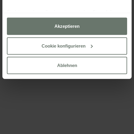
Sie können dann alle akzeptieren, indem Sie auf die
Option „Akzeptieren“ klicken, alle außer den unbedingt
erforderlichen ablehnen, indem Sie auf „Ablehnen“
Akzeptieren
klicken, oder sie über die Schaltfläche „Cookies
konfigurieren“ nach Ihren Wünschen konfigurieren.
Cookie konfigurieren
Weitere Informationen finden Sie in unserer
Cookies Politik
Ablehnen