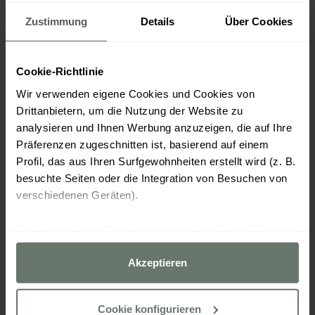
Zustimmung
Details
Über Cookies
Cookie-Richtlinie
Wir verwenden eigene Cookies und Cookies von
Drittanbietern, um die Nutzung der Website zu
analysieren und Ihnen Werbung anzuzeigen, die auf Ihre
Präferenzen zugeschnitten ist, basierend auf einem
Profil, das aus Ihren Surfgewohnheiten erstellt wird (z. B.
besuchte Seiten oder die Integration von Besuchen von
verschiedenen Geräten).
Sie können dann alle akzeptieren, indem Sie auf die
Option „Akzeptieren“ klicken, alle außer den unbedingt
erforderlichen ablehnen, indem Sie auf „Ablehnen“
Akzeptieren
klicken, oder sie über die Schaltfläche „Cookies
konfigurieren“ nach Ihren Wünschen konfigurieren.
Cookie konfigurieren