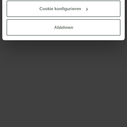
konfigurieren“ nach Ihren Wünschen konfigurieren.
Cookie konfigurieren
Weitere Informationen finden Sie in unserer
Cookies Politik
Ablehnen