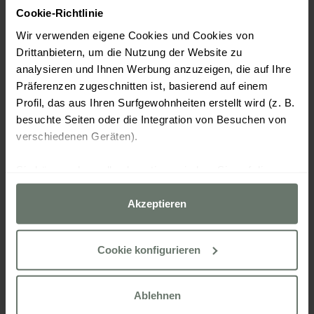
Cookie-Richtlinie
Wir verwenden eigene Cookies und Cookies von
Drittanbietern, um die Nutzung der Website zu
analysieren und Ihnen Werbung anzuzeigen, die auf Ihre
Präferenzen zugeschnitten ist, basierend auf einem
Profil, das aus Ihren Surfgewohnheiten erstellt wird (z. B.
besuchte Seiten oder die Integration von Besuchen von
verschiedenen Geräten).
Sie können dann alle akzeptieren, indem Sie auf die
Option „Akzeptieren“ klicken, alle außer den unbedingt
erforderlichen ablehnen, indem Sie auf „Ablehnen“
Akzeptieren
klicken, oder sie über die Schaltfläche „Cookies
konfigurieren“ nach Ihren Wünschen konfigurieren.
Cookie konfigurieren
Weitere Informationen finden Sie in unserer
Cookies Politik
Ablehnen