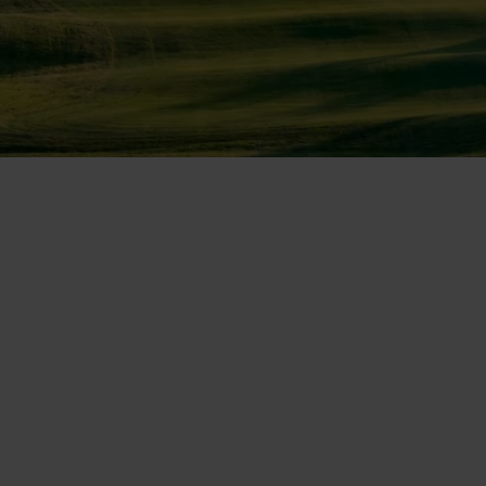
DISCOVER CAMIRAL
Camiral
es troba en la pintoresca regió de
Catalunya, Espanya, enmig dels captivadors
paisatges de la Costa Brava i a només una hora de
la vibrant ciutat de Barcelona i a 20 minuts de