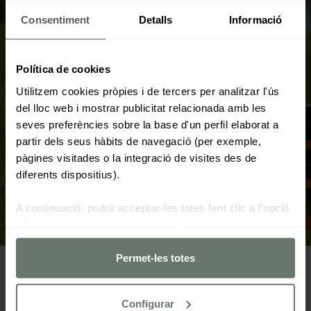
Consentiment
Detalls
Informació
Saber-ne més
Saber-
ne
Política de cookies
més:
Ens
Utilitzem cookies pròpies i de tercers per analitzar l'ús
omple
del lloc web i mostrar publicitat relacionada amb les
d’orgull
seves preferències sobre la base d'un perfil elaborat a
anunciar
partir dels seus hàbits de navegació (per exemple,
que
pàgines visitades o la integració de visites des de
Camiral
diferents dispositius).
acollirà
la
A continuació, podrà acceptar-les totes fent clic a l'opció
Ryder
“Acceptar”, rebutjar totes menys les estrictament
Cup
necessàries fent clic a "Rebutjar" o configurar-les segons
2031
les seves preferències mitjançant el botó “Configurar
Permet-les totes
cookies“.
Configurar
Per a més informacio consulti la nostra