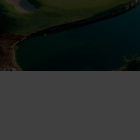
Un nou horitzó per a
Camiral