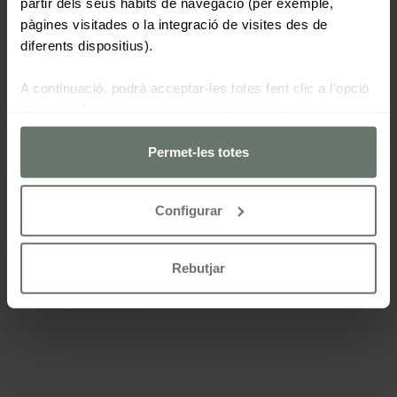
partir dels seus hàbits de navegació (per exemple,
pàgines visitades o la integració de visites des de
diferents dispositius).
A continuació, podrà acceptar-les totes fent clic a l'opció
“Acceptar”, rebutjar totes menys les estrictament
necessàries fent clic a "Rebutjar" o configurar-les segons
les seves preferències mitjançant el botó “Configurar
Permet-les totes
cookies“.
Configurar
Per a més informacio consulti la nostra
politica de cookies
Rebutjar