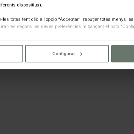
iferents dispositius).
-les totes fent clic a l'opció “Acceptar”, rebutjar totes menys l
igurar-les segons les seves preferències mitjançant el botó “Confi
 la nostra
politica de cookies
Configurar