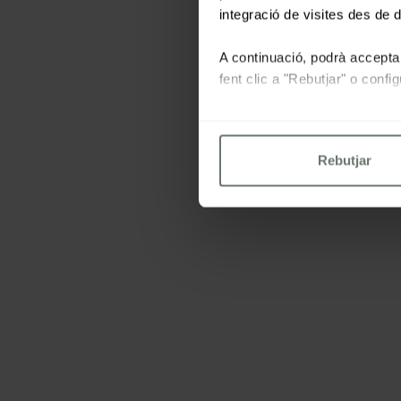
integració de visites des de d
A continuació, podrà acceptar
fent clic a "Rebutjar" o conf
Per a més informacio consulti
Rebutjar