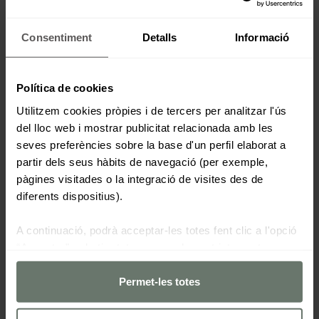
Consentiment
Detalls
Informació
Política de cookies
Utilitzem cookies pròpies i de tercers per analitzar l'ús
del lloc web i mostrar publicitat relacionada amb les
seves preferències sobre la base d'un perfil elaborat a
partir dels seus hàbits de navegació (per exemple,
pàgines visitades o la integració de visites des de
diferents dispositius).
A continuació, podrà acceptar-les totes fent clic a l'opció
“Acceptar”, rebutjar totes menys les estrictament
necessàries fent clic a "Rebutjar" o configurar-les segons
les seves preferències mitjançant el botó “Configurar
Permet-les totes
cookies“.