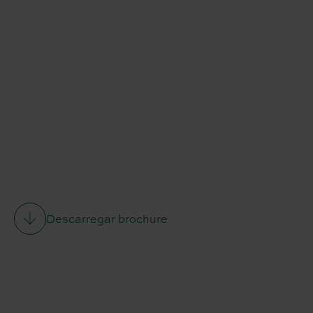
Descarregar brochure
Descarregar
brochure:
La
Selva
Apartments
B2