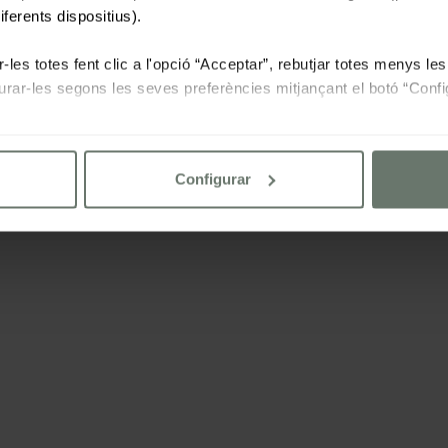
iferents dispositius).
-les totes fent clic a l'opció “Acceptar”, rebutjar totes menys l
igurar-les segons les seves preferències mitjançant el botó “Confi
 la nostra
politica de cookies
Configurar