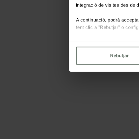
integració de visites des de d
A continuació, podrà acceptar
fent clic a "Rebutjar" o conf
Per a més informacio consulti
Rebutjar