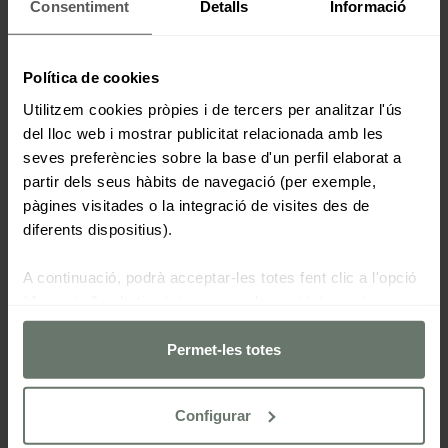
Consentiment
Detalls
Informació
Política de cookies
Utilitzem cookies pròpies i de tercers per analitzar l'ús
del lloc web i mostrar publicitat relacionada amb les
seves preferències sobre la base d'un perfil elaborat a
partir dels seus hàbits de navegació (per exemple,
pàgines visitades o la integració de visites des de
diferents dispositius).
A continuació, podrà acceptar-les totes fent clic a l'opció
“Acceptar”, rebutjar totes menys les estrictament
necessàries fent clic a "Rebutjar" o configurar-les segons
les seves preferències mitjançant el botó “Configurar
Permet-les totes
cookies“.
Configurar
Per a més informacio consulti la nostra
politica de cookies