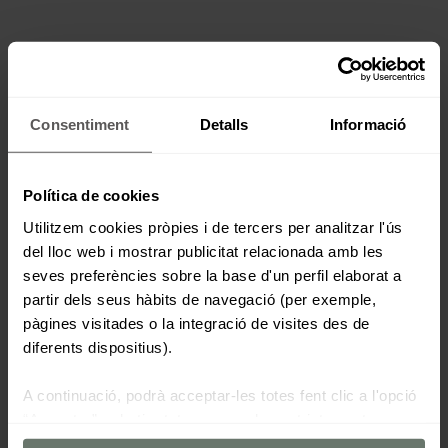
Consentiment
Detalls
Informació
Política de cookies
Utilitzem cookies pròpies i de tercers per analitzar l'ús
del lloc web i mostrar publicitat relacionada amb les
seves preferències sobre la base d'un perfil elaborat a
partir dels seus hàbits de navegació (per exemple,
pàgines visitades o la integració de visites des de
diferents dispositius).
A continuació, podrà acceptar-les totes fent clic a l'opció
“Acceptar”, rebutjar totes menys les estrictament
necessàries fent clic a "Rebutjar" o configurar-les segons