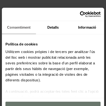
Consentiment
Detalls
Informació
Política de cookies
Utilitzem cookies pròpies i de tercers per analitzar l'ús
del lloc web i mostrar publicitat relacionada amb les
seves preferències sobre la base d'un perfil elaborat a
partir dels seus hàbits de navegació (per exemple,
pàgines visitades o la integració de visites des de
diferents dispositius).
A continuació, podrà acceptar-les totes fent clic a l'opció
“Acceptar”, rebutjar totes menys les estrictament
necessàries fent clic a "Rebutjar" o configurar-les segons