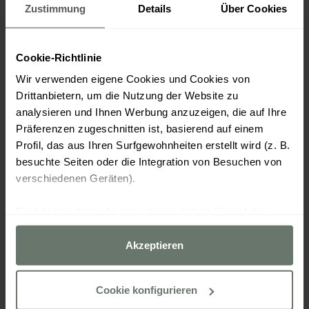
Zustimmung
Details
Über Cookies
Cookie-Richtlinie
Wir verwenden eigene Cookies und Cookies von
Drittanbietern, um die Nutzung der Website zu
analysieren und Ihnen Werbung anzuzeigen, die auf Ihre
Präferenzen zugeschnitten ist, basierend auf einem
Profil, das aus Ihren Surfgewohnheiten erstellt wird (z. B.
besuchte Seiten oder die Integration von Besuchen von
verschiedenen Geräten).
Sie können dann alle akzeptieren, indem Sie auf die
Option „Akzeptieren“ klicken, alle außer den unbedingt
erforderlichen ablehnen, indem Sie auf „Ablehnen“
Akzeptieren
klicken, oder sie über die Schaltfläche „Cookies
konfigurieren“ nach Ihren Wünschen konfigurieren.
Cookie konfigurieren